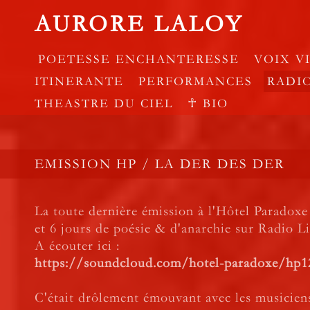
AURORE LALOY
POETESSE ENCHANTERESSE
VOIX V
ITINERANTE
PERFORMANCES
RADI
THEASTRE DU CIEL
☥ BIO
EMISSION HP / LA DER DES DER
La toute dernière émission à l'Hôtel Paradoxe
et 6 jours de poésie & d'anarchie sur Radio Li
A écouter ici :
https://soundcloud.com/hotel-paradoxe/hp12
C'était drôlement émouvant avec les musiciens