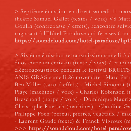
> Septième émission en direct samedi 11 mars 
théâtre Samuel Gallet (textes / voix) VS Matt
Goulin (contrebasse / effets), rencontre suivi
rugissant à l'Hôtel Paradoxe qui fête ses 6 a
https://soundcloud.com/hotel-paradoxe/hp12
> Sixième émission retransmission samedi 3 
duos entre un écrivain (texte / voix) / et un 
éléctroacoustique pendant le festival BRUI
ANIS GRAS samedi 26 novembre : Marc Perrin
Ben Miller (saxo / effets) - Michel Simonot (
Playe (machines / voix) - Charles Robinson (
Breschand (harpe / voix) - Dominique Mauriz
Christophe Ruetsch (machines) - Claudine Gal
Philippe Foch (percus, pierres, végétaux / ma
- Laurent Gaudé (texte) & Franck Vigroux (m
>>>
https://soundcloud.com/hotel-paradox