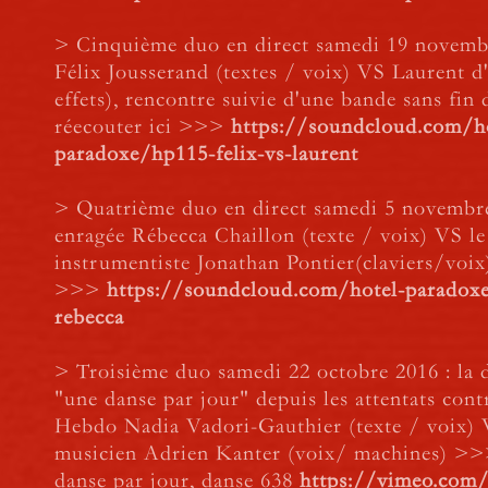
> Cinquième duo en direct samedi 19 novembr
Félix Jousserand (textes / voix) VS Laurent d
effets), rencontre suivie d'une bande sans fi
réecouter ici >>>
https://soundcloud.com/h
paradoxe/hp115-felix-vs-laurent
> Quatrième duo en direct samedi 5 novembre 
enragée
Rébecca Chaillon
(texte / voix) VS le
instrumentiste
Jonathan Pontier
(claviers/voix
>>>
https://soundcloud.com/hotel-paradoxe
rebecca
> Troisième duo samedi 22 octobre 2016 : la 
"une danse par jour" depuis les attentats cont
Hebdo
Nadia Vadori-Gauthier
(texte / voix) 
musicien
Adrien Kanter
(voix/ machines) >>
danse par jour, danse 638
https://vimeo.com