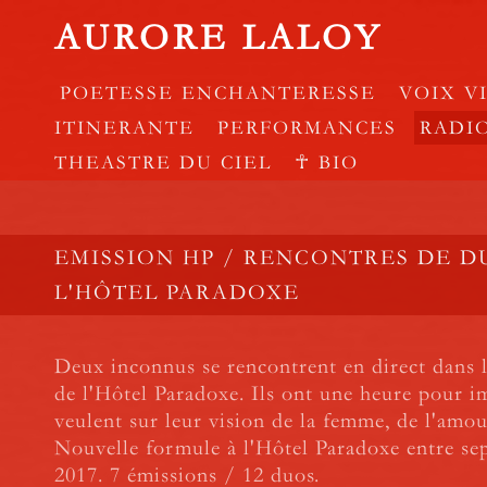
AURORE LALOY
POETESSE ENCHANTERESSE
VOIX V
ITINERANTE
PERFORMANCES
RADI
THEASTRE DU CIEL
☥ BIO
EMISSION HP / RENCONTRES DE D
L'HÔTEL PARADOXE
Deux inconnus se rencontrent en direct dans 
de l'Hôtel Paradoxe. Ils ont une heure pour im
veulent sur leur vision de la femme, de l'amour
Nouvelle formule à l'Hôtel Paradoxe entre se
2017. 7 émissions / 12 duos.