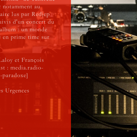
ec notamment au
aire lus par Redjep
uivis d'un concert du
 album : un monde
sé en prime time sur
aloy et François
st : media.radio-
l-paradoxe]
es Urgences