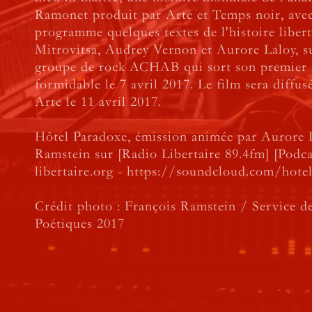
Ramonet produit par Arte et Temps noir, av
programme quelques textes de l'histoire libert
Mitrovitsa, Audrey Vernon et Aurore Laloy, s
groupe de rock ACHAB qui sort son premier
formidable le 7 avril 2017. Le film sera diffu
Arte le 11 avril 2017.
Hôtel Paradoxe, émission animée par Aurore L
Ramstein sur [Radio Libertaire 89.4fm] [Podca
libertaire.org - https://soundcloud.com/hote
Crédit photo : François Ramstein / Service d
Poétiques 2017