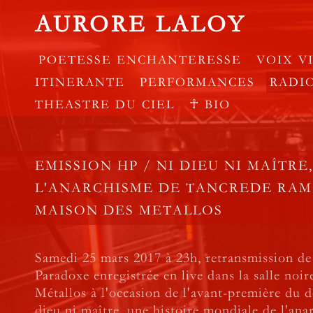
AURORE LALOY
POETESSE ENCHANTERESSE
VOIX V
ITINERANTE
PERFORMANCES
RADI
THEASTRE DU CIEL
☥ BIO
EMISSION HP / NI DIEU NI MAÎTRE
L'ANARCHISME DE TANCREDE RAM
MAISON DES METALLOS
Samedi 25 mars 2017 à 23h, retransmission de
Paradoxe enregistrée en live dans la salle noi
Métallos à l'occasion de l'avant-première du
dieu ni maître, une histoire mondiale de l'an