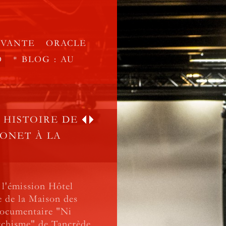
IVANTE
ORACLE
O
* BLOG : AU
, HISTOIRE DE
ONET À LA
 l'émission Hôtel
re de la Maison des
 documentaire "Ni
archisme" de Tancrède