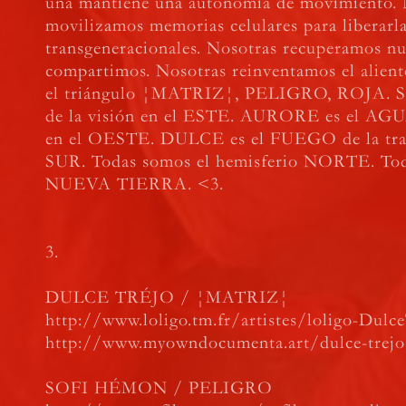
una mantiene una autonomía de movimiento. 
movilizamos memorias celulares para liberarl
transgeneracionales. Nosotras recuperamos nu
compartimos. Nosotras reinventamos el alien
el triángulo ¦MATRIZ¦, PELIGRO, ROJA. S
de la visión en el ESTE. AURORE es el AGU
en el OESTE. DULCE es el FUEGO de la tra
SUR. Todas somos el hemisferio NORTE. Tod
NUEVA TIERRA. <3.
3.
DULCE TRÉJO / ¦MATRIZ¦
http://www.loligo.tm.fr/artistes/loligo-Dulc
http://www.myowndocumenta.art/dulce-trej
SOFI HÉMON / PELIGRO