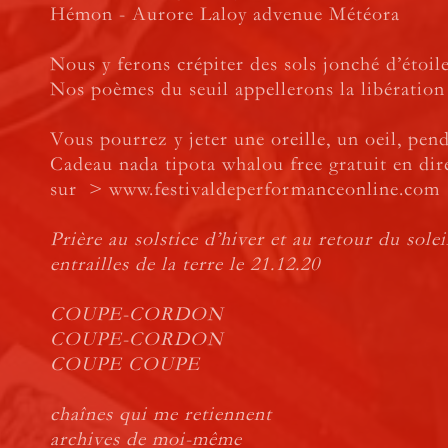
Hémon - Aurore Laloy advenue Météora
Nous y ferons crépiter des sols jonché d’étoil
Nos poèmes du seuil appellerons la libération
Vous pourrez y jeter une oreille, un oeil, pen
Cadeau nada tipota whalou free gratuit en dir
sur >
www.festivaldeperformanceonline.com
Prière au solstice d’hiver et au retour du solei
entrailles de la terre le 21.12.20
COUPE-CORDON
COUPE-CORDON
COUPE COUPE
chaînes qui me retiennent
archives de moi-même