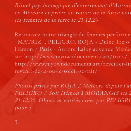
Rituel psychomagique d'enterrement d'Aurore 
en Météora et prière au retour de la force vul
les femmes de la terre le 21.12.20
Retrouvez notre triangle de femmes performeu
¦MATRIZ¦, PELIGRO, ROJA - Dulce Trejo /
Hémon / Paris - Aurore Laloy advenue Météo
sur
http://www.myowndocumenta.art/trois/
http://www.myowndocumenta.art/reveiller-linv
revenir-de-la-ou-le-soleil-se-tait/
Photos prises par ROJA / Météora depuis l’at
PELIGRO / Sofi Hémon à MORANGIS les 20
21.12.20. Objets et entités crées par PELIG
pour 3.
3.