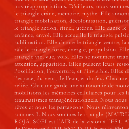
nos réappropriations. D’ailleurs, nous sommes 
le triangle crâne, mémoire, mythe. Elle annonc
triangle mobilisation, décolonisation, guérison
le triangle action, rituel, utérus. Elle danse l
enfance, envol. Elle accueille le triangle pulsi
sublimation. Elle chante le triangle ventre, la
râle le triangle force, énergie, propulsion. Ell
triangle vie, vue, voix. Elles se nomment trian
attention, apparition. Elles puisent leurs ress
l’oscillation, l’ouverture, et l’invisible. Elles 
l’espace, du vent, de l’eau, et du feu. Chacune 
reliée. Chacune garde une autonomie de mou
mobilisons les mémoires cellulaires pour les l
traumatismes transgénérationnels. Nous nous
rêves et nous les partageons. Nous réinventon
sommes 3. Nous sommes le triangle ¦MATR
ROJA. SOFI est l’AIR de la vision à l’EST.
de l’émotion à l’OUEST. DULCE est le FEU d