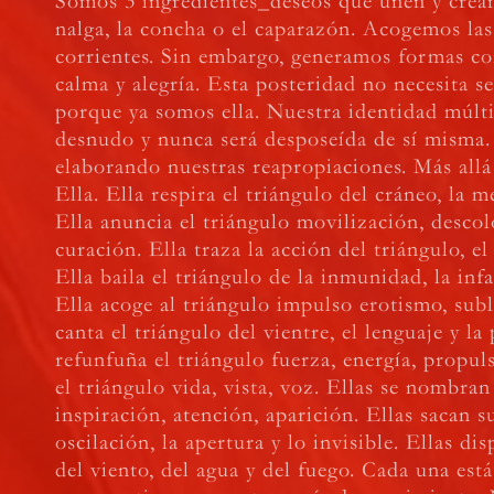
Somos 3 ingredientes_deseos que unen y crean
nalga, la concha o el caparazón. Acogemos las
corrientes. Sin embargo, generamos formas co
calma y alegría. Esta posteridad no necesita s
porque ya somos ella. Nuestra identidad múlti
desnudo y nunca será desposeída de sí misma
elaborando nuestras reapropiaciones. Más allá
Ella. Ella respira el triángulo del cráneo, la 
Ella anuncia el triángulo movilización, descol
curación. Ella traza la acción del triángulo, el 
Ella baila el triángulo de la inmunidad, la infa
Ella acoge al triángulo impulso erotismo, sub
canta el triángulo del vientre, el lenguaje y la 
refunfuña el triángulo fuerza, energía, propul
el triángulo vida, vista, voz. Ellas se nombra
inspiración, atención, aparición. Ellas sacan s
oscilación, la apertura y lo invisible. Ellas di
del viento, del agua y del fuego. Cada una est