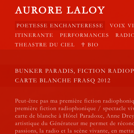
AURORE LALOY
POETESSE ENCHANTERESSE
VOIX V
ITINERANTE
PERFORMANCES
RADI
THEASTRE DU CIEL
☥ BIO
BUNKER PARADIS, FICTION RADI
CARTE BLANCHE FRASQ 2012
Peut-être pas ma première fiction radiophoni
première fiction radiophonique / spectacle v
carte de blanche à Hôtel Paradoxe, Anne Dreyf
artistique du Générateur me permet de réconc
passions, la radio et la scène vivante, en mett