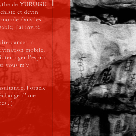
ythe de
YURUGU
histe et devin
u monde dans les
able; j'ai invité
faire danser la
divination mobile,
nterroger l’esprit
si vous m'y
ultant.e, l'oracle
 échange d'une
es...)