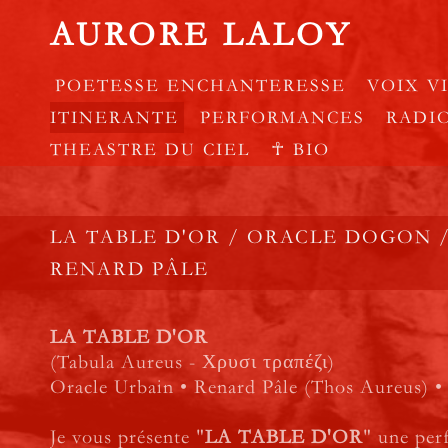
AURORE LALOY
POETESSE ENCHANTERESSE
VOIX V
ITINERANTE
PERFORMANCES
RADI
THEASTRE DU CIEL
☥ BIO
LA TABLE D'OR / ORACLE DOGON 
RENARD PÂLE
LA TABLE D'OR
(Tabula Aureus - Χρυσι τραπέζι)
Oracle Urbain • Renard Pâle (Thos Aureus) •
Je vous présente "
LA TABLE D'OR
" une per