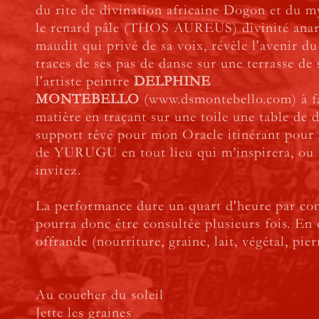
du rite de divination africaine Dogon et du m
le renard pâle (THOS AUREUS) divinité anarc
maudit qui privé de sa voix, révèle l'avenir d
traces de ses pas de danse sur une terrasse de s
l'artiste peintre
DELPHINE
MONTEBELLO
(
www.dsmontebello.com
) à 
matière en traçant sur une toile une table de 
support rêvé pour mon Oracle itinérant pour i
de YURUGU en tout lieu qui m’inspirera, ou 
invitez.
La performance dure un quart d'heure par cons
pourra donc être consultée plusieurs fois. En
offrande (nourriture, graine, lait, végétal, pierr
Au coucher du soleil
Jette les graines