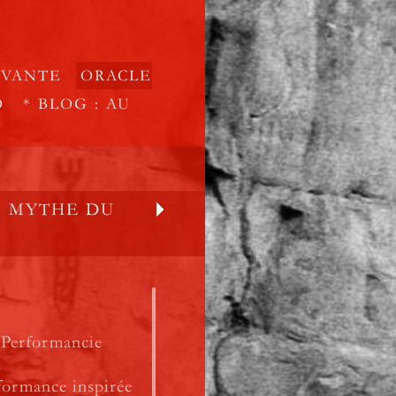
IVANTE
ORACLE
O
* BLOG : AU
/ MYTHE DU
 Performancie
formance inspirée