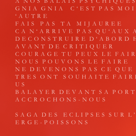
A N O S B A L A I S P S Y C H I Q U E S
G N I A G N I A C ‘ E S T P A S M O I 
‘ A U T R E
F A I S P A S T A M I J A U R E E
C A N ‘ A R R I V E P A S Q U ‘ A U X A
D E C O N S T R U I R E D ‘ A B O R D 
A V A N T D E C R I T I Q U E R
C O U R A G E T U P E U X L E F A I 
N O U S P O U V O N S L E F A I R E
N E D E V E N O N S P A S C E Q U E 
T R E S O N T S O U H A I T E F A I 
U S
B A L A Y E R D E V A N T S A P O R T
A C C R O C H O N S - N O U S
S A G A D E S E C L I P S E S S U R L ’
E R G E - P O I S S O N S