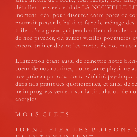
détailler, ce week-end de LA NOUVELLE LU
moment idéal pour discuter entre potes de c
pourrait passer le balai et faire le ménage des
toiles d’araignées qui pendouillent dans les c
de nos psychés, ou autres vieilles poussières 
encore trainer devant les portes de nos maison
L’intention étant aussi de remettre notre bien
coeur de nos routines, notre santé physique a
nos préoccupations, notre sérénité psychique 
dans nos pratiques quotidiennes, et ainsi de r
main progressivement sur la circulation de no
énergies.
M O T S C L E F S
I D E N T I F I E R L E S P O I S O N S