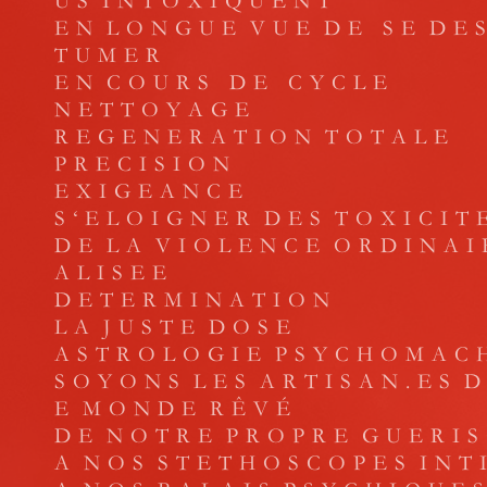
U S I N T O X I Q U E N T
E N L O N G U E V U E D E S E D E S
T U M E R
E N C O U R S D E C Y C L E
N E T T O Y A G E
R E G E N E R A T I O N T O T A L E
P R E C I S I O N
E X I G E A N C E
S ‘ E L O I G N E R D E S T O X I C I T 
D E L A V I O L E N C E O R D I N A I
A L I S E E
D E T E R M I N A T I O N
L A J U S T E D O S E
A S T R O L O G I E P S Y C H O M A C 
S O Y O N S L E S A R T I S A N . E S 
E M O N D E R Ê V É
D E N O T R E P R O P R E G U E R I S
A N O S S T E T H O S C O P E S I N T 