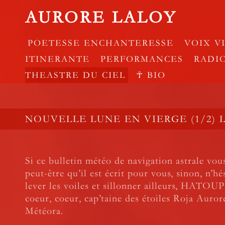
AURORE LALOY
POETESSE ENCHANTERESSE
VOIX V
ITINERANTE
PERFORMANCES
RADI
THEASTRE DU CIEL
☥ BIO
NOUVELLE LUNE EN VIERGE (1/2) LE
Si ce bulletin météo de navigation astrale vous 
peut-être qu’il est écrit pour vous, sinon, n’hé
lever les voiles et sillonner ailleurs, HATOUP
coeur, coeur, cap’taine des étoiles Roja Auro
Météora.