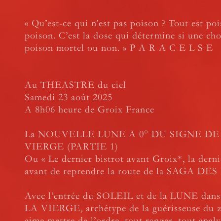
« Qu’est-ce qui n’est pas poison ? Tout est poi
poison. C’est la dose qui détermine si une cho
poison mortel ou non. » P A R A C E L S E
Au THEASTRE du ciel
Samedi 23 août 2025
A 8h06 heure de Groix France
La NOUVELLE LUNE A 0° DU SIGNE DE
VIERGE (PARTIE 1)
Ou « Le dernier bistrot avant Groix*, la derni
avant de reprendre la route de la SAGA DE
Avec l’entrée du SOLEIL et de la LUNE dans 
LA VIERGE, archétype de la guérisseuse du z
aime mettre de l’ordre, tout ranger, tout analy