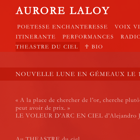
AURORE LALOY
POETESSE ENCHANTERESSE
VOIX V
ITINERANTE
PERFORMANCES
RADI
THEASTRE DU CIEL
☥ BIO
NOUVELLE LUNE EN GÉMEAUX LE 18
« A la place de chercher de l’or, cherche plutô
peut avoir de prix. »
LE VOLEUR D’ARC EN CIEL d’Alejandro J
Au THEASTRE du ciel